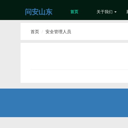
问安山东
首页
关于我们
首页
安全管理人员